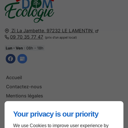
Zi La Jambette,
97232
LE LAMENTIN
09 70 35 77 47
Lun - Ven
: 08h - 18h
Accueil
Contactez-nous
Mentions légales
Plan du site
Your privacy is our priority
We use Cookies to improve user experience by