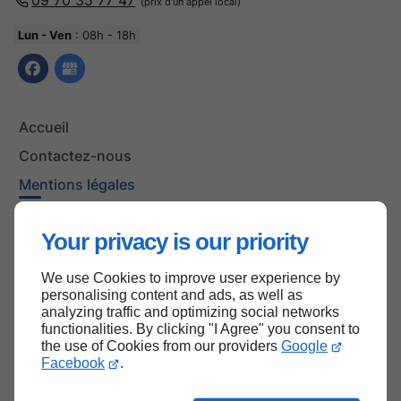
09 70 35 77 47
Lun - Ven
: 08h - 18h
Accueil
Contactez-nous
Mentions légales
Plan du site
Your privacy is our priority
We use Cookies to improve user experience by
Haut de page
personalising content and ads, as well as
analyzing traffic and optimizing social networks
functionalities. By clicking "I Agree" you consent to
the use of Cookies from our providers
Google
Facebook
.